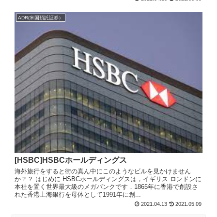
ADR(米国預託証券）
[HSBC]HSBCホールディングス
海外旅行をすると街の真ん中にこのようなビルを見かけません
か？？ はじめに HSBCホールディングスは，イギリス ロンドンに
本社を置く世界最大級のメガバンクです．1865年に香港で創設さ
れた香港上海銀行を母体として1991年に創...
2021.04.13
2021.05.09