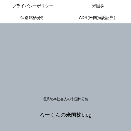
プライバシーポリシー
米国株
個別銘柄分析
ADR(米国預託証券）
ー理系院卒社会人の米国株分析ー
ろーくんの米国株blog