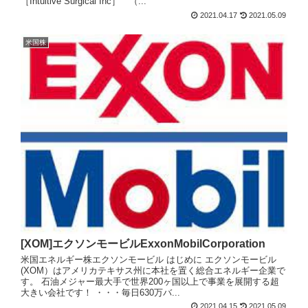
［Intuitive Surgical Inc］ （...
2021.04.17
2021.05.09
米国株
[XOM]エクソンモービルExxonMobilCorporation
米国エネルギー株エクソンモービル はじめに エクソンモービル
(XOM）はアメリカテキサス州に本社を置く総合エネルギー企業で
す。 石油メジャー最大手で世界200ヶ国以上で事業を展開する超
大きい会社です！ ・・・毎日630万バ...
2021.04.15
2021.05.09