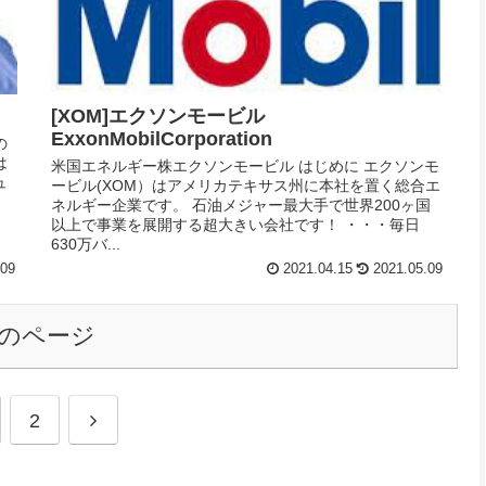
[XOM]エクソンモービル
ExxonMobilCorporation
の
は
米国エネルギー株エクソンモービル はじめに エクソンモ
ュ
ービル(XOM）はアメリカテキサス州に本社を置く総合エ
ネルギー企業です。 石油メジャー最大手で世界200ヶ国
以上で事業を展開する超大きい会社です！ ・・・毎日
630万バ...
.09
2021.04.15
2021.05.09
のページ
2