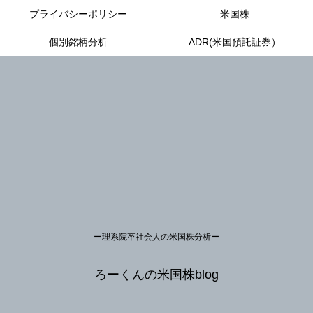
プライバシーポリシー
米国株
個別銘柄分析
ADR(米国預託証券）
ー理系院卒社会人の米国株分析ー
ろーくんの米国株blog