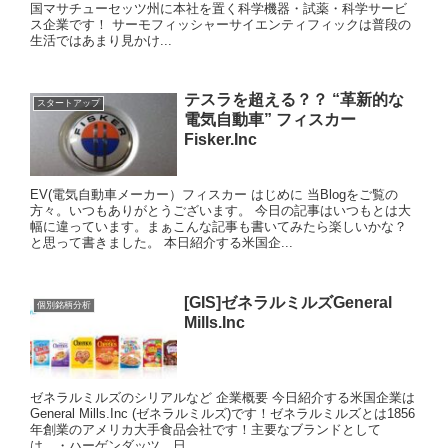
国マサチューセッツ州に本社を置く科学機器・試薬・科学サービ
ス企業です！ サーモフィッシャーサイエンティフィックは普段の
生活ではあまり見かけ...
テスラを超える？？ “革新的な
スタートアップ
電気自動車” フィスカー
Fisker.Inc
EV(電気自動車メーカー）フィスカー はじめに 当Blogをご覧の
方々。いつもありがとうございます。 今日の記事はいつもとは大
幅に違っています。まぁこんな記事も書いてみたら楽しいかな？
と思って書きました。 本日紹介する米国企...
[GIS]ゼネラルミルズGeneral
個別銘柄分析
Mills.Inc
ゼネラルミルズのシリアルなど 企業概要 今日紹介する米国企業は
General Mills.Inc (ゼネラルミルズ)です！ゼネラルミルズとは1856
年創業のアメリカ大手食品会社です！主要なブランドとして
は、・ハーゲンダッツ 日...