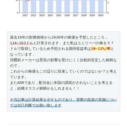
134~163ドル
と計算されます．また私はユニリーバの株を５７
ドルで取得しているため予想される期待収益率は
10~12%/年
と
なっています．

消費財メーカーは景気の影響を受けにくく比較的安定した銘柄な
ので，

これからの株価もこの辺りに収束していくのではないか？と考え
ています。

またADRであり，配当金に米国の課税がされないことを考える
と，結構オススメ銘柄かもしれません！！

※当記事は計算結果を示すものであり、実際の投資の実施につい
ては自己判断でお願い致します