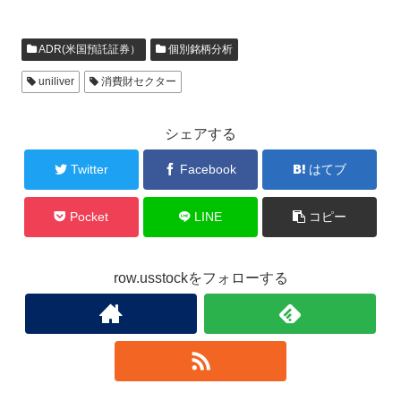
ADR(米国預託証券）
個別銘柄分析
uniliver
消費財セクター
シェアする
Twitter
Facebook
はてブ
Pocket
LINE
コピー
row.usstockをフォローする