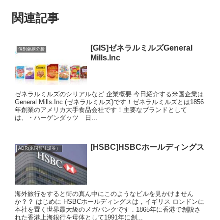
関連記事
[GIS]ゼネラルミルズGeneral
個別銘柄分析
Mills.Inc
ゼネラルミルズのシリアルなど 企業概要 今日紹介する米国企業は
General Mills.Inc (ゼネラルミルズ)です！ゼネラルミルズとは1856
年創業のアメリカ大手食品会社です！主要なブランドとして
は、・ハーゲンダッツ 日...
[HSBC]HSBCホールディングス
ADR(米国預託証券）
海外旅行をすると街の真ん中にこのようなビルを見かけません
か？？ はじめに HSBCホールディングスは，イギリス ロンドンに
本社を置く世界最大級のメガバンクです．1865年に香港で創設さ
れた香港上海銀行を母体として1991年に創...