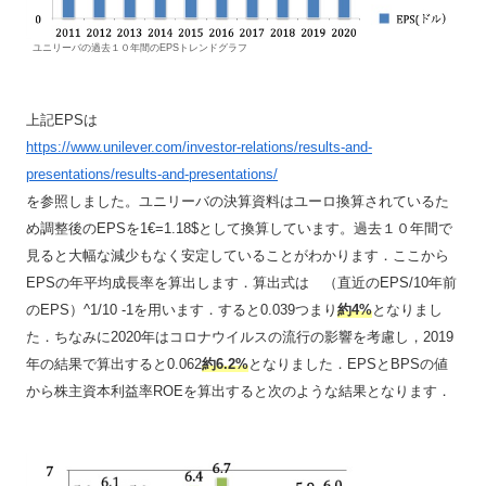
ユニリーバの過去１０年間のEPSトレンドグラフ
上記EPSは
https://www.unilever.com/investor-relations/results-and-
presentations/results-and-presentations/
を参照しました。ユニリーバの決算資料はユーロ換算されているた
め調整後のEPSを1€=1.18$として換算しています。過去１０年間で
見ると大幅な減少もなく安定していることがわかります．ここから
EPSの年平均成長率を算出します．算出式は （直近のEPS/10年前
のEPS）^1/10 -1を用います．すると0.039つまり
約4%
となりまし
た．ちなみに2020年はコロナウイルスの流行の影響を考慮し，2019
年の結果で算出すると0.062
約6.2%
となりました．EPSとBPSの値
から株主資本利益率ROEを算出すると次のような結果となります．