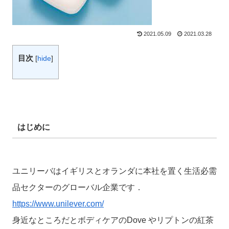
2021.05.09
2021.03.28
目次
[
hide
]
はじめに
ユニリーバはイギリスとオランダに本社を置く生活必需
品セクターのグローバル企業です．
https://www.unilever.com/
身近なところだとボディケアのDove やリプトンの紅茶