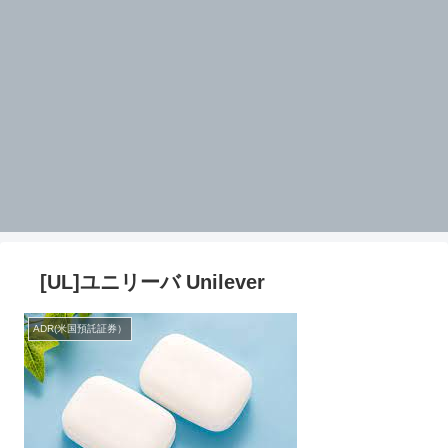
[UL]ユニリーバ Unilever
ADR(米国預託証券）