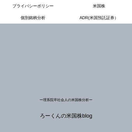
プライバシーポリシー
米国株
個別銘柄分析
ADR(米国預託証券）
ー理系院卒社会人の米国株分析ー
ろーくんの米国株blog