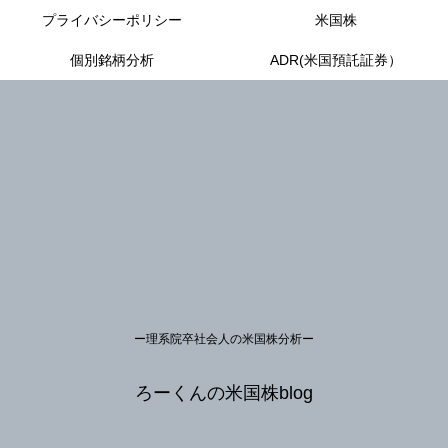
プライバシーポリシー
米国株
個別銘柄分析
ADR(米国預託証券）
ー理系院卒社会人の米国株分析ー
ろーくんの米国株blog